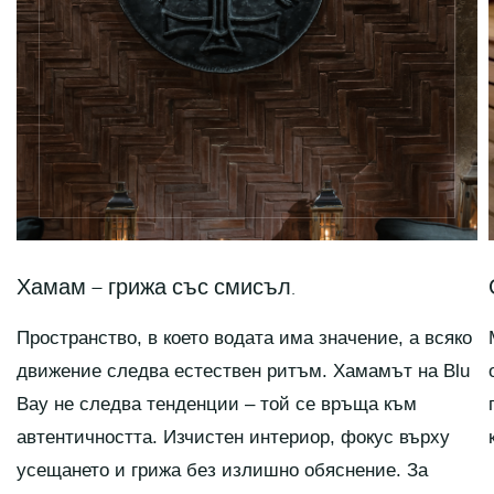
Хамам – грижа със смисъл.
Пространство, в което водата има значение, а всяко
движение следва естествен ритъм. Хамамът на Blu
Bay не следва тенденции – той се връща към
автентичността. Изчистен интериор, фокус върху
усещането и грижа без излишно обяснение. За