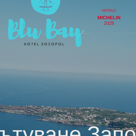
а
ътуване Запо