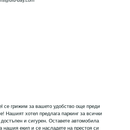
ons@blu-bay.com
tel се грижим за вашето удобство още преди
е! Нашият хотел предлага паркинг за всички
о достъпен и сигурен. Оставете автомобила
а нашия екип и се насладете на престоя си