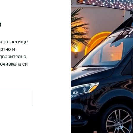
о
и от летище
ртно и
дварително,
почивката си