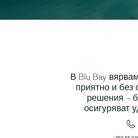
В Blu Bay вярва
приятно и без 
решения – б
осигуряват у