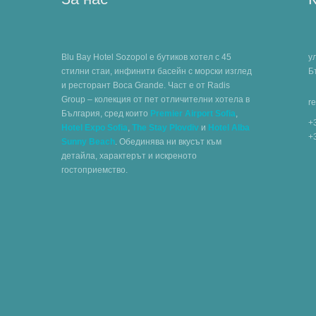
Blu Bay Hotel Sozopol е бутиков хотел с 45
у
стилни стаи, инфинити басейн с морски изглед
Б
и ресторант Boca Grande. Част е от Radis
Group – колекция от пет отличителни хотела в
r
България, сред които
Premier Airport Sofia
,
+
Hotel Expo Sofia
,
The Stay Plovdiv
и
Hotel Alba
+
Sunny Beach
. Обединява ни вкусът към
детайла, характерът и искреното
гостоприемство.