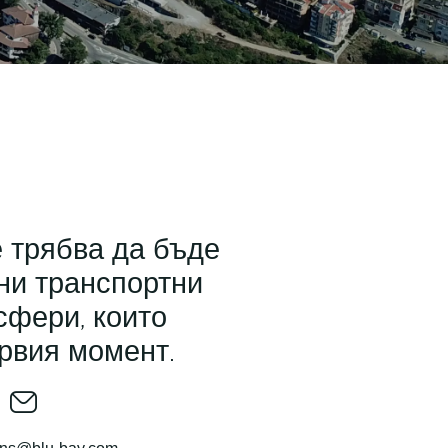
е трябва да бъде
тни транспортни
сфери, които
ървия момент.