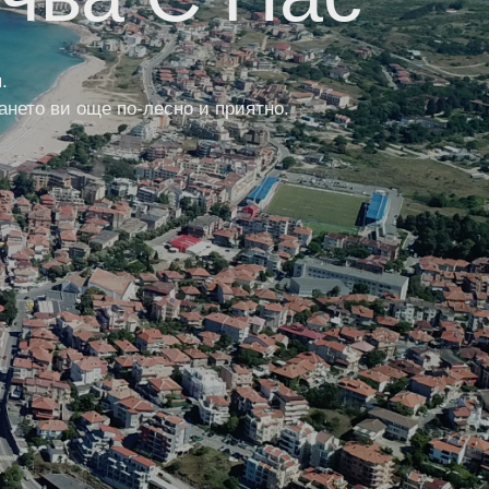
.
ането ви още по-лесно и приятно.