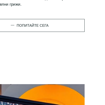
елни грижи.
ПОПИТАЙТЕ СЕГА
Blu Bay Hotel Sozopol
Местоположение
ул. Крайбрежна - 15 Созопол, България
Контакти
+359 55 045 0000
+359 87 747 0000
reservations@blu-bay.com