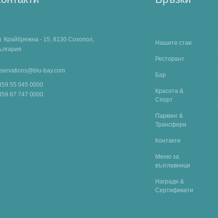
л. Крайбрежна - 15, 8130 Созопол,
Нашите стаи
ългария
Ресторант
eservations@blu-bay.com
Бар
359 55 045 0000
Красота &
359 87 747 0000
Спорт
Паркинг &
Трансфери
Контакти
Меню за
възглавници
Награди &
Сертификати