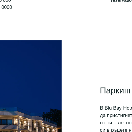
5 000
reservati
7 0000
Паркинг
В Blu Bay Ho
да пристигнет
гости – лесн
си в ръцете н